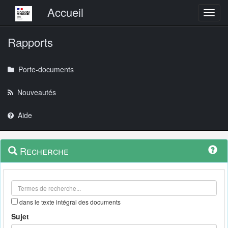
Menu principal
Accueil
Toggl
Rapports
Porte-documents
Nouveautés
Aide
Menu
Navigation
Recherche
contextuel
et
outils
annexes
dans le texte intégral des documents
Sujet