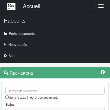
Menu principal
Accueil
Toggl
Rapports
Porte-documents
Nouveautés
Aide
Menu
Navigation
Recherche
contextuel
et
outils
annexes
dans le texte intégral des documents
Sujet