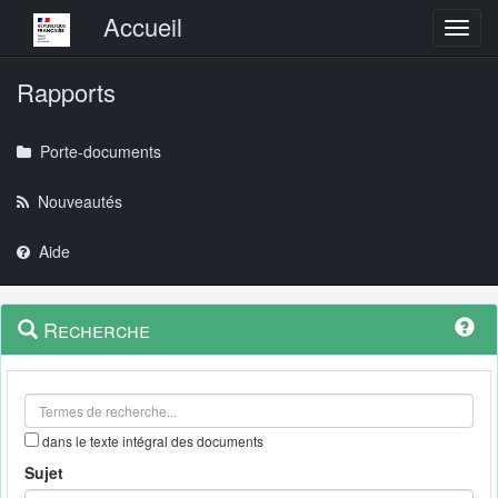
Menu principal
Accueil
Toggl
Rapports
Porte-documents
Nouveautés
Aide
Menu
Navigation
Recherche
contextuel
et
outils
annexes
dans le texte intégral des documents
Sujet