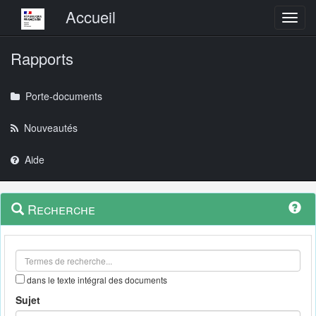
Menu principal
Accueil
Toggl
Rapports
Porte-documents
Nouveautés
Aide
Menu
Navigation
Recherche
contextuel
et
outils
annexes
dans le texte intégral des documents
Sujet