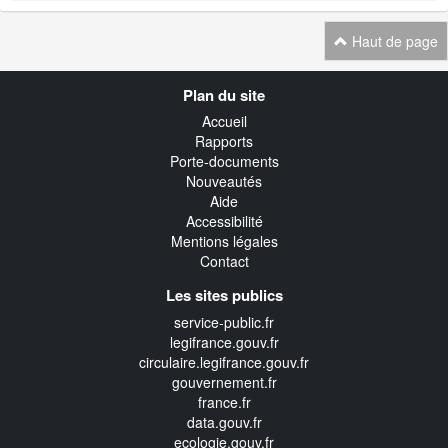
Haut de page
Navigation
Plan du site
transverse
Accueil
Rapports
Porte-documents
Nouveautés
Aide
Accessibilité
Mentions légales
Contact
Les sites publics
service-public.fr
legifrance.gouv.fr
circulaire.legifrance.gouv.fr
gouvernement.fr
france.fr
data.gouv.fr
ecologie.gouv.fr