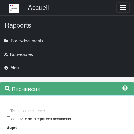
Menu principal
Accueil
Toggl
Rapports
Porte-documents
Nouveautés
Aide
Menu
Navigation
Recherche
contextuel
et
outils
annexes
dans le texte intégral des documents
Sujet