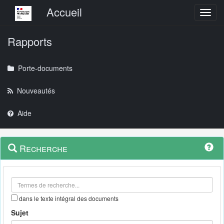
Menu principal
Accueil
Toggl
Rapports
Porte-documents
Nouveautés
Aide
Menu
Navigation
Recherche
contextuel
et
outils
annexes
dans le texte intégral des documents
Sujet