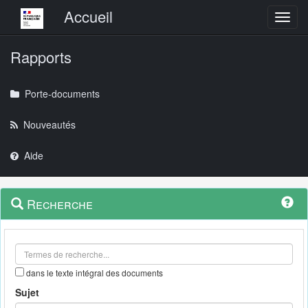
Menu principal
Accueil
Toggl
Rapports
Porte-documents
Nouveautés
Aide
Menu
Navigation
Recherche
contextuel
et
outils
annexes
dans le texte intégral des documents
Sujet