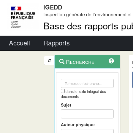
IGEDD
Inspection générale de l’environnement e
Base des rapports pub
Menu principal
Accueil
Rapports
Menu
Navigation
Recherche
contextuel
et
outils
annexes
dans le texte intégral des
documents
Sujet
Auteur physique