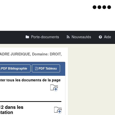
Menu
d'acce
Porte-documents
Nouveautés
Aide
: CADRE JURIDIQUE, Domaine: DROIT,
PDF Bibliographie
PDF Tableau
ter tous les documents de la page
12 dans les
tation