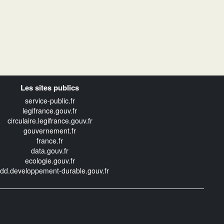
Les sites publics
service-public.fr
legifrance.gouv.fr
circulaire.legifrance.gouv.fr
gouvernement.fr
france.fr
data.gouv.fr
ecologie.gouv.fr
edd.developpement-durable.gouv.fr