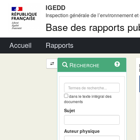
IGEDD
Inspection générale de l’environnement e
Base des rapports pub
Menu principal
Accueil
Rapports
Menu
Navigation
Recherche
contextuel
et
outils
annexes
dans le texte intégral des
documents
Sujet
Auteur physique