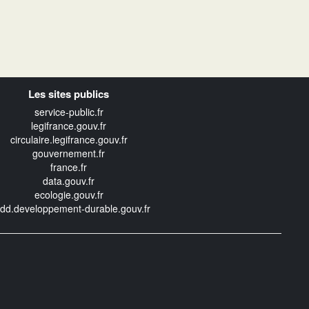
Les sites publics
service-public.fr
legifrance.gouv.fr
circulaire.legifrance.gouv.fr
gouvernement.fr
france.fr
data.gouv.fr
ecologie.gouv.fr
edd.developpement-durable.gouv.fr