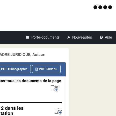
Menu
d'acce
Porte-documents
Nouveautés
Aide
 CADRE JURIDIQUE, Auteur:
PDF Bibliographie
PDF Tableau
ter tous les documents de la page
12 dans les
tation