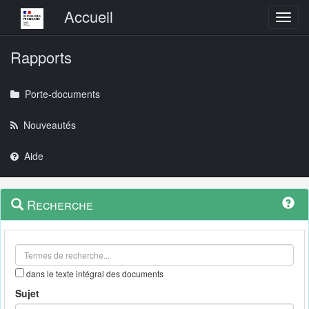
Menu principal
Accueil
Toggl
Rapports
Porte-documents
Nouveautés
Aide
Menu
Navigation
Recherche
contextuel
et
outils
annexes
dans le texte intégral des documents
Sujet