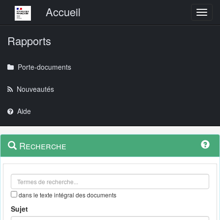
Menu principal
Accueil
Toggl
Rapports
Porte-documents
Nouveautés
Aide
Menu
Navigation
Recherche
contextuel
et
outils
annexes
dans le texte intégral des documents
Sujet