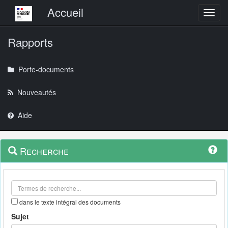
Menu principal
Accueil
Toggl
Rapports
Porte-documents
Nouveautés
Aide
Menu
Navigation
Recherche
contextuel
et
outils
annexes
dans le texte intégral des documents
Sujet