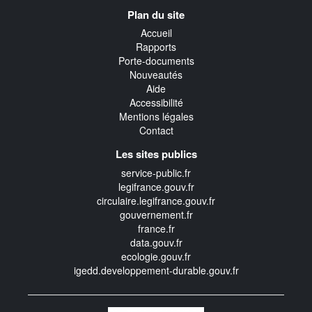
Navigation
Plan du site
transverse
Accueil
Rapports
Porte-documents
Nouveautés
Aide
Accessibilité
Mentions légales
Contact
Les sites publics
service-public.fr
legifrance.gouv.fr
circulaire.legifrance.gouv.fr
gouvernement.fr
france.fr
data.gouv.fr
ecologie.gouv.fr
igedd.developpement-durable.gouv.fr