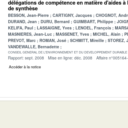
délégations de compétence en matière d'aides à l
de synthèse
BESSON, Jean-Pierre
CARTIGNY, Jacques
CHOGNOT, Andr
DURAND, Jean
DURU, Bernard
GUIMBART, Philippe
JOIGN
KELIFA, Paul
LASSAIGNE, Yves
LENOEL, François
MARSA
MASNIERES, Jean-Luc
MASSENET, Yves
MICHEL, Alain
P
PREVOT, Marc
ROMAN, José
SCHMITT, Mireille
STOREZ, 
VANDEWALLE, Bernadette
CONSEIL GENERAL DE L'ENVIRONNEMENT ET DU DEVELOPPEMENT DURABLE
Rapport: sept. 2008
Mise en ligne: déc. 2008
Affaire n°005164
Accéder à la notice