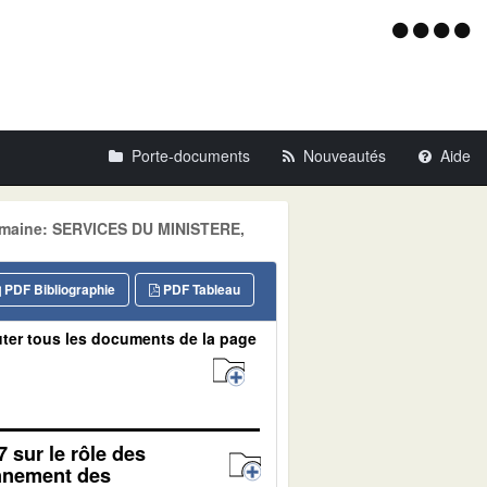
Menu
d'acce
Porte-documents
Nouveautés
Aide
omaine: SERVICES DU MINISTERE,
PDF Bibliographie
PDF Tableau
ter tous les documents de la page
7 sur le rôle des
onnement des