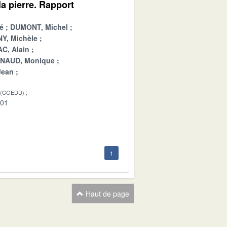
a pierre. Rapport
é
DUMONT, Michel
Y, Michèle
C, Alain
INAUD, Monique
Jean
 (CGEDD)
-01
1
Haut de page