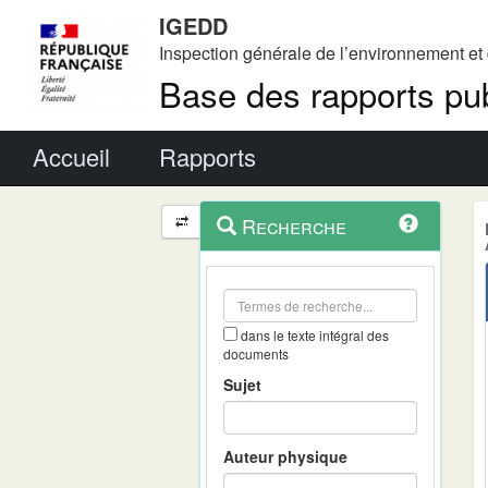
IGEDD
Inspection générale de l’environnement e
Base des rapports pub
Menu principal
Accueil
Rapports
Menu
Navigation
Recherche
contextuel
et
outils
annexes
dans le texte intégral des
documents
Sujet
Auteur physique