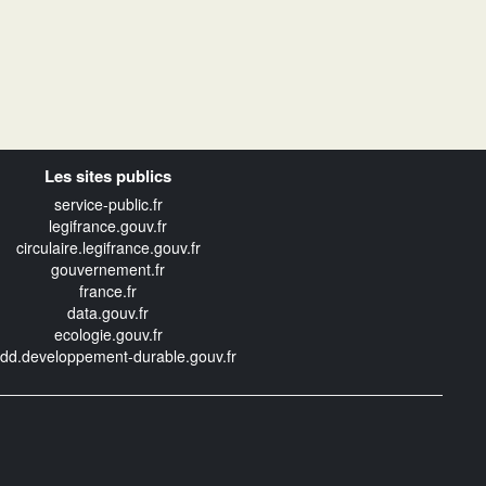
Les sites publics
service-public.fr
legifrance.gouv.fr
circulaire.legifrance.gouv.fr
gouvernement.fr
france.fr
data.gouv.fr
ecologie.gouv.fr
edd.developpement-durable.gouv.fr