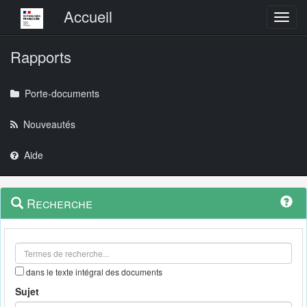
Menu principal
Accueil
Toggl
Rapports
Porte-documents
Nouveautés
Aide
Menu
Navigation
Recherche
contextuel
et
outils
annexes
dans le texte intégral des documents
Sujet