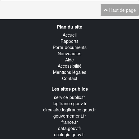
Haut de page
Navigation
Plan du site
transverse
Accueil
Rapports
Porte-documents
Nouveautés
Aide
Accessibilité
Mentions légales
Contact
Les sites publics
service-public.fr
legifrance.gouv.fr
circulaire.legifrance.gouv.fr
gouvernement.fr
france.fr
data.gouv.fr
ecologie.gouv.fr