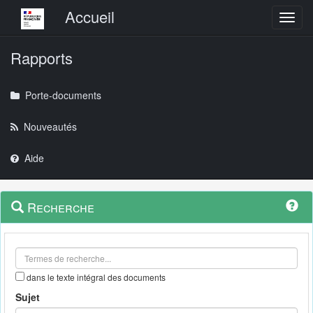
Menu principal
Accueil
Toggl
Rapports
Porte-documents
Nouveautés
Aide
Menu
Navigation
Recherche
contextuel
et
outils
annexes
dans le texte intégral des documents
Sujet