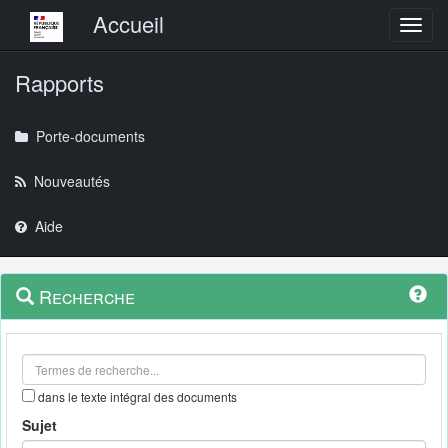
Menu principal
Accueil
Toggl
Rapports
Porte-documents
Nouveautés
Aide
Menu
Navigation
Recherche
contextuel
et
outils
annexes
dans le texte intégral des documents
Sujet