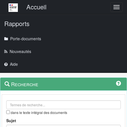
Menu principal
Accueil
Toggl
Rapports
Porte-documents
Nouveautés
Aide
Menu
Navigation
Recherche
contextuel
et
outils
annexes
dans le texte intégral des documents
Sujet