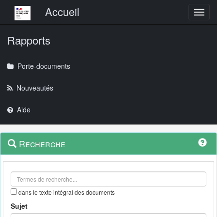
Menu principal
Accueil
Toggl
Rapports
Porte-documents
Nouveautés
Aide
Menu
Navigation
Recherche
contextuel
et
outils
annexes
dans le texte intégral des documents
Sujet