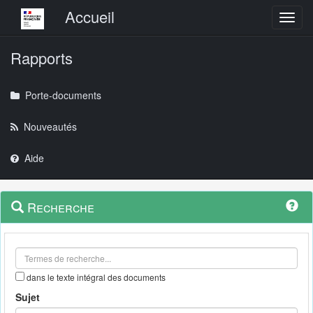
Menu principal
Accueil
Toggl
Rapports
Porte-documents
Nouveautés
Aide
Menu
Navigation
Recherche
contextuel
et
outils
annexes
dans le texte intégral des documents
Sujet