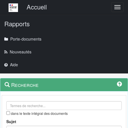
Menu principal
Accueil
Toggl
Rapports
Porte-documents
Nouveautés
Aide
Menu
Navigation
Recherche
contextuel
et
outils
annexes
dans le texte intégral des documents
Sujet