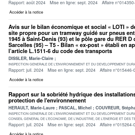
Rapport: août 2024
Mise en ligne: sept. 2024
Affaire n°014350
Accéder à la notice
Avis sur le bilan économique et social « LOTI » d
site propre pour un tramway guidé sur pneus entr
1945 à Saint-Denis (93) et le pôle gare du RER D
Sarcelles (95) – T5 - Bilan « ex-post » établi en a
l’article L.1511-6 du code des transports
DISSLER, Marie-Claire
INSPECTION GENERALE DE L'ENVIRONNEMENT ET DU DEVELOPPEMENT DURA
Rapport: juil. 2024
Mise en ligne: sept. 2024
Affaire n°015446-
Accéder à la notice
Rapport sur la sobriété hydrique des installation
protection de l'environnement
HERAULT, Marie-Laure
PASCAL, Michel
COUVREUR, Stéph
INSPECTION GENERALE DE L'ENVIRONNEMENT ET DU DEVELOPPEMENT DURA
CONSEIL GENERAL DE L'ECONOMIE, DE L'INDUSTRIE, DE L'ENERGIE ET DES 
Rapport: juil. 2024
Mise en ligne: sept. 2024
Affaire n°015264-
Accéder à la notice