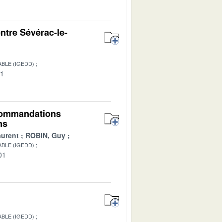
entre Sévérac-le-
BLE (IGEDD)
01
recommandations
ns
urent
ROBIN, Guy
BLE (IGEDD)
01
BLE (IGEDD)