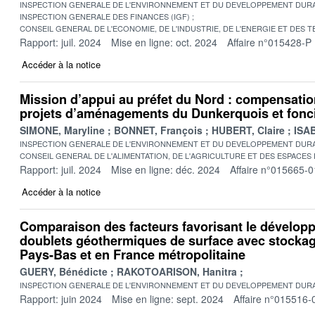
INSPECTION GENERALE DE L'ENVIRONNEMENT ET DU DEVELOPPEMENT DURA
INSPECTION GENERALE DES FINANCES (IGF)
CONSEIL GENERAL DE L'ECONOMIE, DE L'INDUSTRIE, DE L'ENERGIE ET DES 
Rapport: juil. 2024
Mise en ligne: oct. 2024
Affaire n°015428-P
Accéder à la notice
Mission d’appui au préfet du Nord : compensati
projets d’aménagements du Dunkerquois et fonci
SIMONE, Maryline
BONNET, François
HUBERT, Claire
ISAB
INSPECTION GENERALE DE L'ENVIRONNEMENT ET DU DEVELOPPEMENT DURA
CONSEIL GENERAL DE L'ALIMENTATION, DE L'AGRICULTURE ET DES ESPACES
Rapport: juil. 2024
Mise en ligne: déc. 2024
Affaire n°015665-0
Accéder à la notice
Comparaison des facteurs favorisant le dévelop
doublets géothermiques de surface avec stockag
Pays-Bas et en France métropolitaine
GUERY, Bénédicte
RAKOTOARISON, Hanitra
INSPECTION GENERALE DE L'ENVIRONNEMENT ET DU DEVELOPPEMENT DURA
Rapport: juin 2024
Mise en ligne: sept. 2024
Affaire n°015516-