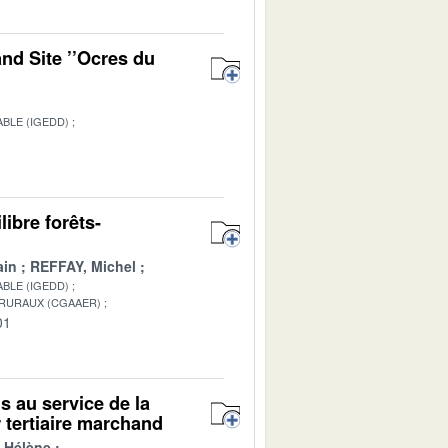
nd Site ’’Ocres du
BLE (IGEDD)
1
ibre forêts-
ain
REFFAY, Michel
BLE (IGEDD)
 RURAUX (CGAAER)
01
ls au service de la
 tertiaire marchand
 Hélène