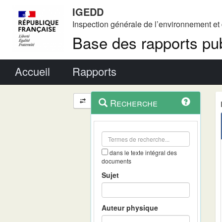
IGEDD
Inspection générale de l’environnement e
Base des rapports pub
Menu principal
Accueil
Rapports
Menu
Navigation
Recherche
contextuel
et
outils
annexes
dans le texte intégral des
documents
Sujet
Auteur physique