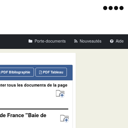
Menu
d'acce
Porte-documents
Nouveautés
Aide
PDF Bibliographie
PDF Tableau
ter tous les documents de la page
de France "Baie de