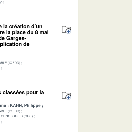
-01
e la création d’un
e la place du 8 mai
 de Garges-
pplication de
BLE (IGEDD)
01
s classées pour la
ane
KAHN, Philippe
BLE (IGEDD)
TECHNOLOGIES (CGE)
01