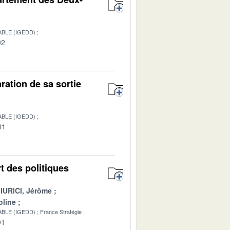
BLE (IGEDD)
02
ration de sa sortie
BLE (IGEDD)
01
rt des politiques
IURICI, Jérôme
line
BLE (IGEDD)
France Stratégie
01