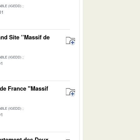
BLE (IGEDD)
01
nd Site ’’Massif de
BLE (IGEDD)
01
de France "Massif
BLE (IGEDD)
01
partement des Deux-