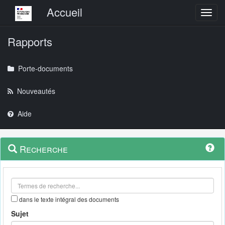
Menu principal
Accueil
Toggl
Rapports
Porte-documents
Nouveautés
Aide
Menu
Navigation
Recherche
contextuel
et
outils
annexes
dans le texte intégral des documents
Sujet