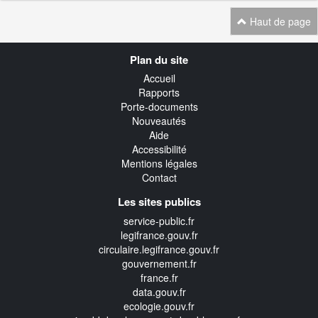
Haut de page
Navigation
Plan du site
transverse
Accueil
Rapports
Porte-documents
Nouveautés
Aide
Accessibilité
Mentions légales
Contact
Les sites publics
service-public.fr
legifrance.gouv.fr
circulaire.legifrance.gouv.fr
gouvernement.fr
france.fr
data.gouv.fr
ecologie.gouv.fr