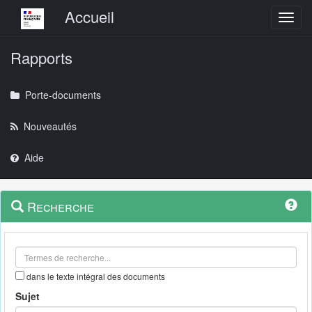
Menu principal
Accueil
Toggl
Rapports
Porte-documents
Nouveautés
Aide
Menu
Navigation
Recherche
contextuel
et
outils
annexes
dans le texte intégral des documents
Sujet