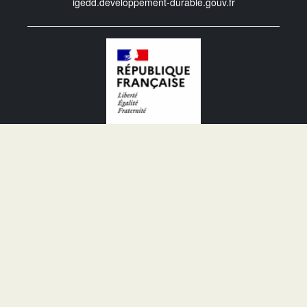
igedd.developpement-durable.gouv.fr