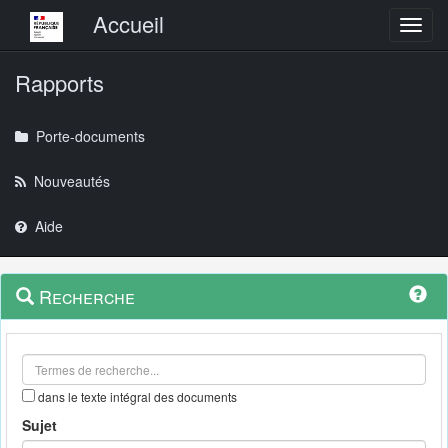
Menu principal
Accueil
Toggl
Rapports
Porte-documents
Nouveautés
Aide
Menu
Navigation
Recherche
contextuel
et
outils
annexes
dans le texte intégral des documents
Sujet