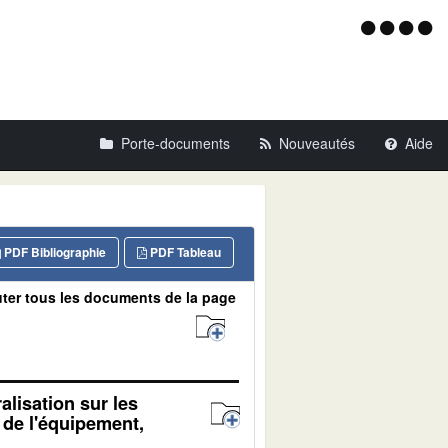
Menu
d'acce
Porte-documents
Nouveautés
Aide
PDF Bibliographie
PDF Tableau
ter tous les documents de la page
alisation sur les
, de l'équipement,