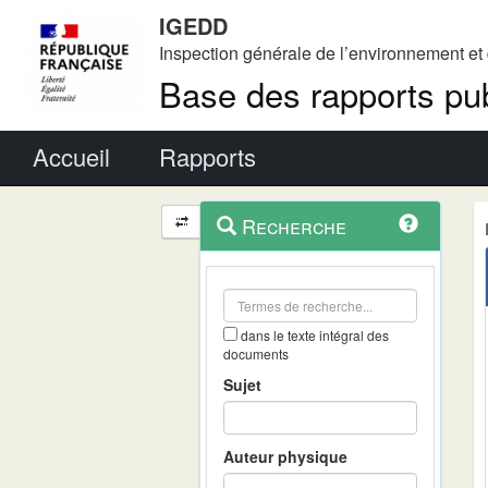
IGEDD
Inspection générale de l’environnement e
Base des rapports pub
Menu principal
Accueil
Rapports
Menu
Navigation
Recherche
contextuel
et
outils
annexes
dans le texte intégral des
documents
Sujet
Auteur physique