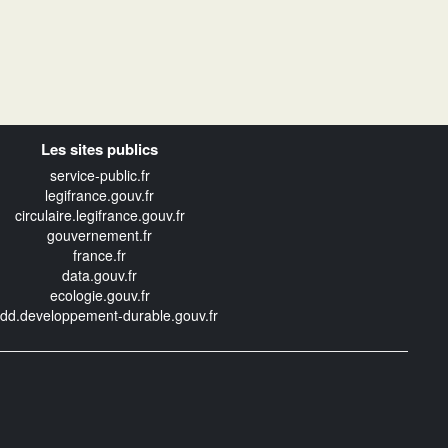
Les sites publics
service-public.fr
legifrance.gouv.fr
circulaire.legifrance.gouv.fr
gouvernement.fr
france.fr
data.gouv.fr
ecologie.gouv.fr
edd.developpement-durable.gouv.fr