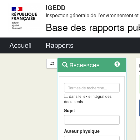
IGEDD
Inspection générale de l’environnement e
Base des rapports pub
Menu principal
Accueil
Rapports
Menu
Navigation
Recherche
contextuel
et
outils
annexes
dans le texte intégral des
documents
Sujet
Auteur physique