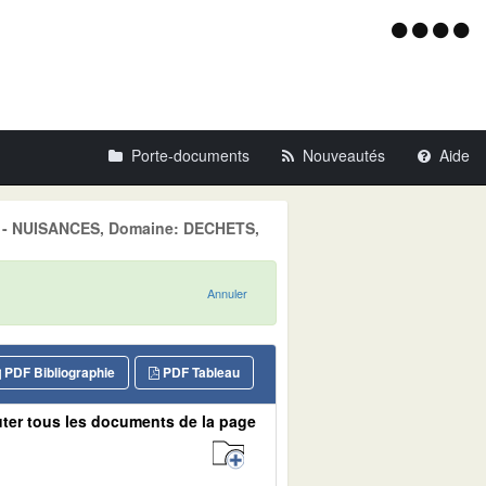
Menu
d'acce
Porte-documents
Nouveautés
Aide
ES - NUISANCES, Domaine: DECHETS,
Annuler
PDF Bibliographie
PDF Tableau
ter tous les documents de la page