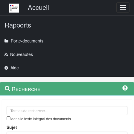
Menu principal
Accueil
Toggl
Rapports
Porte-documents
Nouveautés
Aide
Menu
Navigation
Recherche
contextuel
et
outils
annexes
dans le texte intégral des documents
Sujet