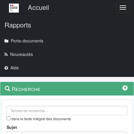
Menu principal
Accueil
Toggl
Rapports
Porte-documents
Nouveautés
Aide
Menu
Navigation
Recherche
contextuel
et
outils
annexes
dans le texte intégral des documents
Sujet