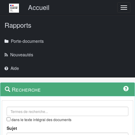
Menu principal
Accueil
Toggl
Rapports
Porte-documents
Nouveautés
Aide
Menu
Navigation
Recherche
contextuel
et
outils
annexes
dans le texte intégral des documents
Sujet