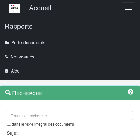
Menu principal
Accueil
Toggl
Rapports
Porte-documents
Nouveautés
Aide
Menu
Navigation
Recherche
contextuel
et
outils
annexes
dans le texte intégral des documents
Sujet