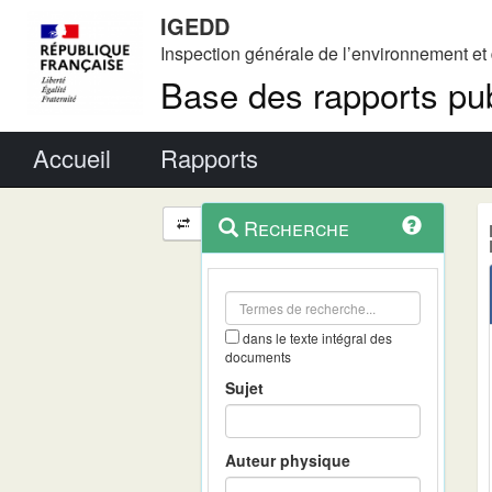
IGEDD
Inspection générale de l’environnement e
Base des rapports pub
Menu principal
Accueil
Rapports
Menu
Navigation
Recherche
contextuel
et
outils
annexes
dans le texte intégral des
documents
Sujet
Auteur physique