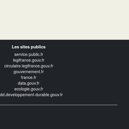
Les sites publics
service-public.fr
legifrance.gouv.fr
circulaire.legifrance.gouv.fr
gouvernement.fr
france.fr
data.gouv.fr
ecologie.gouv.fr
edd.developpement-durable.gouv.fr