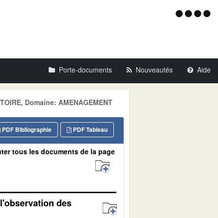
Menu
d'acce
Porte-documents
Nouveautés
Aide
RRITOIRE, Domaine: AMENAGEMENT
PDF Bibliographie
PDF Tableau
ter tous les documents de la page
 l'observation des