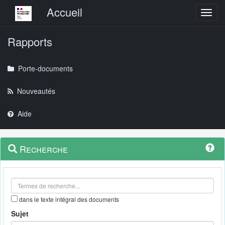
Menu principal
Accueil
Toggl
Rapports
Porte-documents
Nouveautés
Aide
Menu
Navigation
Recherche
contextuel
et
outils
annexes
dans le texte intégral des documents
Sujet