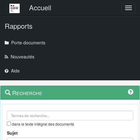
Menu principal
Accueil
Toggl
Rapports
Porte-documents
Nouveautés
Aide
Menu
Navigation
Recherche
contextuel
et
outils
annexes
dans le texte intégral des documents
Sujet