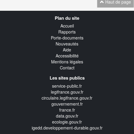
Haut de page
Navigation
Plan du site
transverse
Accueil
Rapports
Porte-documents
Nouveautés
Aide
Accessibilité
Mentions légales
Contact
Les sites publics
service-public.fr
legifrance.gouv.fr
circulaire.legifrance.gouv.fr
gouvernement.fr
france.fr
data.gouv.fr
ecologie.gouv.fr
igedd.developpement-durable.gouv.fr