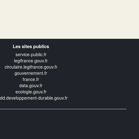
Les sites publics
service-public.fr
legifrance.gouv.fr
circulaire.legifrance.gouv.fr
gouvernement.fr
france.fr
data.gouv.fr
ecologie.gouv.fr
edd.developpement-durable.gouv.fr