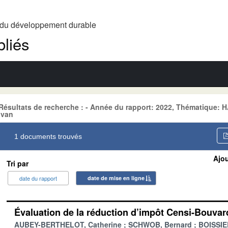
t du développement durable
liés
Résultats de recherche : - Année du rapport: 2022, Thématique:
Ivan
1 documents trouvés
Ajou
Tri par
date du rapport
date de mise en ligne
Évaluation de la réduction d’impôt Censi-Bouvar
AUBEY-BERTHELOT, Catherine
SCHWOB, Bernard
BOISSIER