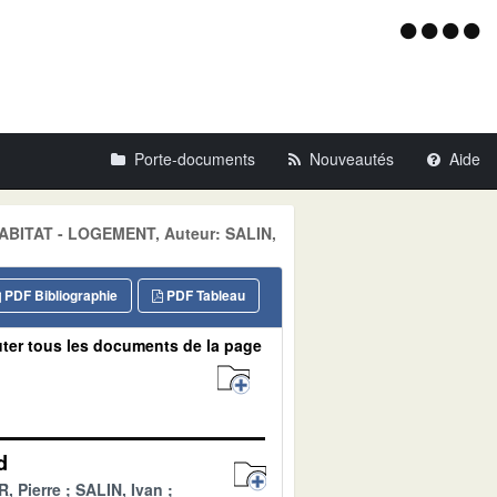
Menu
d'acce
Porte-documents
Nouveautés
Aide
 HABITAT - LOGEMENT, Auteur: SALIN,
PDF Bibliographie
PDF Tableau
ter tous les documents de la page
d
, Pierre
SALIN, Ivan