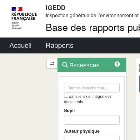
IGEDD
Inspection générale de l’environnement e
Base des rapports pub
Menu principal
Accueil
Rapports
Menu
Navigation
Recherche
contextuel
et
outils
annexes
dans le texte intégral des
documents
Sujet
Auteur physique