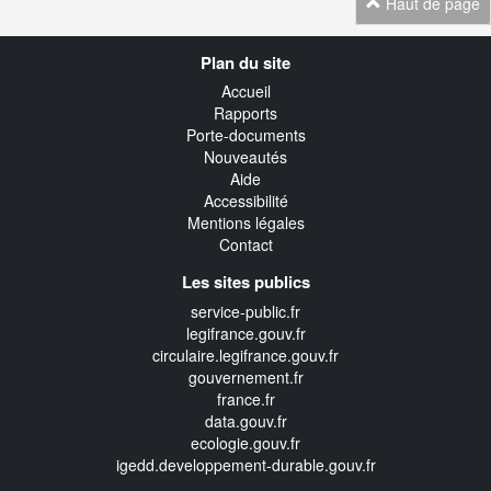
Haut de page
Navigation
Plan du site
transverse
Accueil
Rapports
Porte-documents
Nouveautés
Aide
Accessibilité
Mentions légales
Contact
Les sites publics
service-public.fr
legifrance.gouv.fr
circulaire.legifrance.gouv.fr
gouvernement.fr
france.fr
data.gouv.fr
ecologie.gouv.fr
igedd.developpement-durable.gouv.fr