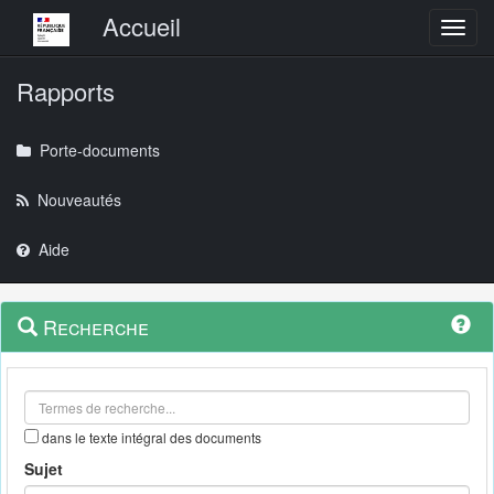
Menu principal
Accueil
Toggl
Rapports
Porte-documents
Nouveautés
Aide
Menu
Navigation
Recherche
contextuel
et
outils
annexes
dans le texte intégral des documents
Sujet