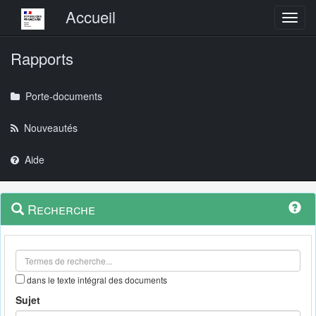
Menu principal
Accueil
Toggl
Rapports
Porte-documents
Nouveautés
Aide
Menu
Navigation
Recherche
contextuel
et
outils
annexes
dans le texte intégral des documents
Sujet