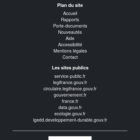
Navigation
Plan du site
transverse
Accueil
Rapports
Porte-documents
Nouveautés
Aide
Accessibilité
Mentions légales
Contact
Les sites publics
service-public.fr
legifrance.gouv.fr
circulaire.legifrance.gouv.fr
gouvernement.fr
france.fr
data.gouv.fr
ecologie.gouv.fr
igedd.developpement-durable.gouv.fr