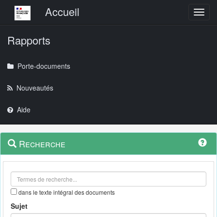
Menu principal
Accueil
Toggl
Rapports
Porte-documents
Nouveautés
Aide
Menu
Navigation
Recherche
contextuel
et
outils
annexes
dans le texte intégral des documents
Sujet