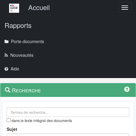
Menu principal
Accueil
Toggl
Rapports
Porte-documents
Nouveautés
Aide
Menu
Navigation
Recherche
contextuel
et
outils
annexes
dans le texte intégral des documents
Sujet