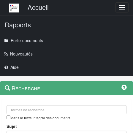
Menu principal
Accueil
Toggl
Rapports
Porte-documents
Nouveautés
Aide
Menu
Navigation
Recherche
contextuel
et
outils
annexes
dans le texte intégral des documents
Sujet