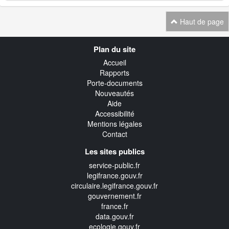
Haut de page
Navigation
Plan du site
transverse
Accueil
Rapports
Porte-documents
Nouveautés
Aide
Accessibilité
Mentions légales
Contact
Les sites publics
service-public.fr
legifrance.gouv.fr
circulaire.legifrance.gouv.fr
gouvernement.fr
france.fr
data.gouv.fr
ecologie.gouv.fr