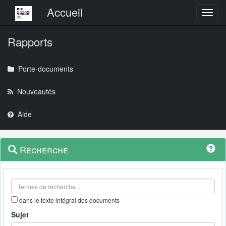
Menu principal
Accueil
Toggl
Rapports
Porte-documents
Nouveautés
Aide
Menu
Navigation
Recherche
contextuel
et
outils
annexes
dans le texte intégral des documents
Sujet