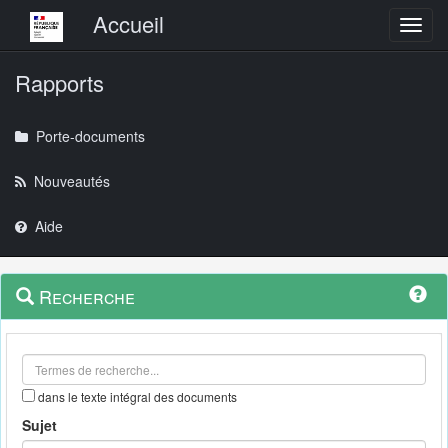
Menu principal
Accueil
Toggl
Rapports
Porte-documents
Nouveautés
Aide
Menu
Navigation
Recherche
contextuel
et
outils
annexes
dans le texte intégral des documents
Sujet