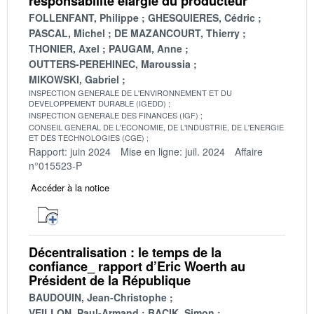
responsabilité élargie du producteur
FOLLENFANT, Philippe
GHESQUIERES, Cédric
PASCAL, Michel
DE MAZANCOURT, Thierry
THONIER, Axel
PAUGAM, Anne
OUTTERS-PEREHINEC, Maroussia
MIKOWSKI, Gabriel
INSPECTION GENERALE DE L'ENVIRONNEMENT ET DU
DEVELOPPEMENT DURABLE (IGEDD)
INSPECTION GENERALE DES FINANCES (IGF)
CONSEIL GENERAL DE L'ECONOMIE, DE L'INDUSTRIE, DE L'ENERGIE
ET DES TECHNOLOGIES (CGE)
Rapport: juin 2024
Mise en ligne: juil. 2024
Affaire
n°015523-P
Accéder à la notice
Décentralisation : le temps de la
confiance_ rapport d’Eric Woerth au
Président de la République
BAUDOUIN, Jean-Christophe
VEILLON, Paul-Armand
BACIK, Simon