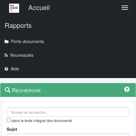
Menu principal
Accueil
Toggl
Rapports
Porte-documents
Nouveautés
Aide
Menu
Navigation
Recherche
contextuel
et
outils
annexes
dans le texte intégral des documents
Sujet