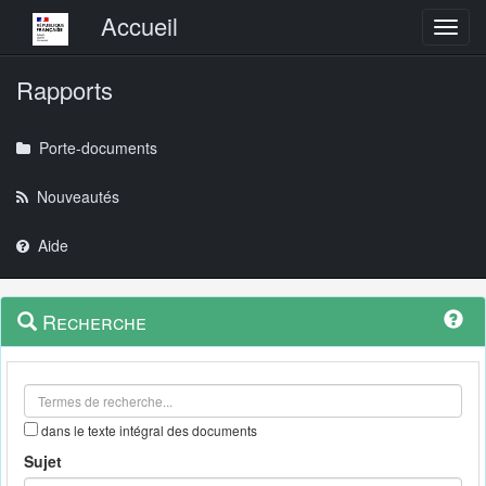
Menu principal
Accueil
Toggl
Rapports
Porte-documents
Nouveautés
Aide
Menu
Navigation
Recherche
contextuel
et
outils
annexes
dans le texte intégral des documents
Sujet