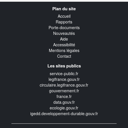
Navigation
Plan du site
transverse
Accueil
Rapports
Porte-documents
Nouveautés
Aide
Accessibilité
Mentions légales
Contact
Les sites publics
service-public.fr
legifrance.gouv.fr
circulaire.legifrance.gouv.fr
gouvernement.fr
france.fr
data.gouv.fr
ecologie.gouv.fr
igedd.developpement-durable.gouv.fr