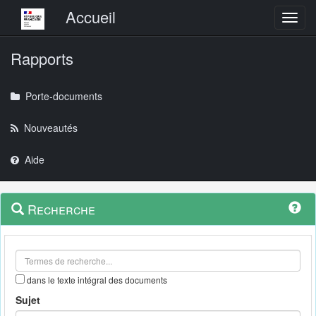
Menu principal
Accueil
Toggl
Rapports
Porte-documents
Nouveautés
Aide
Menu
Navigation
Recherche
contextuel
et
outils
annexes
dans le texte intégral des documents
Sujet