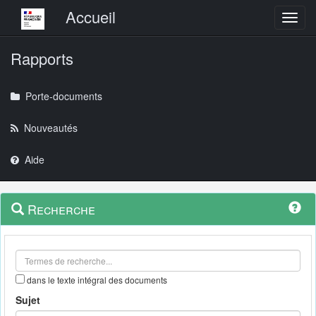
Menu principal
Accueil
Toggl
Rapports
Porte-documents
Nouveautés
Aide
Menu
Navigation
Recherche
contextuel
et
outils
annexes
dans le texte intégral des documents
Sujet