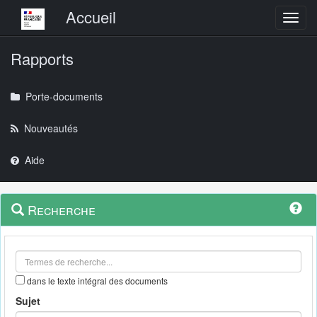
Menu principal
Accueil
Toggl
Rapports
Porte-documents
Nouveautés
Aide
Menu
Navigation
Recherche
contextuel
et
outils
annexes
dans le texte intégral des documents
Sujet