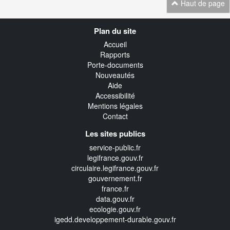
Haut de page
Navigation
Plan du site
transverse
Accueil
Rapports
Porte-documents
Nouveautés
Aide
Accessibilité
Mentions légales
Contact
Les sites publics
service-public.fr
legifrance.gouv.fr
circulaire.legifrance.gouv.fr
gouvernement.fr
france.fr
data.gouv.fr
ecologie.gouv.fr
igedd.developpement-durable.gouv.fr