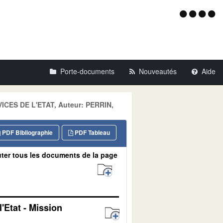
Menu
d'acce
Porte-documents
Nouveautés
Aide
VICES DE L'ETAT, Auteur: PERRIN,
PDF Bibliographie
PDF Tableau
ter tous les documents de la page
'Etat - Mission