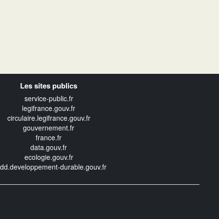
Les sites publics
service-public.fr
legifrance.gouv.fr
circulaire.legifrance.gouv.fr
gouvernement.fr
france.fr
data.gouv.fr
ecologie.gouv.fr
edd.developpement-durable.gouv.fr