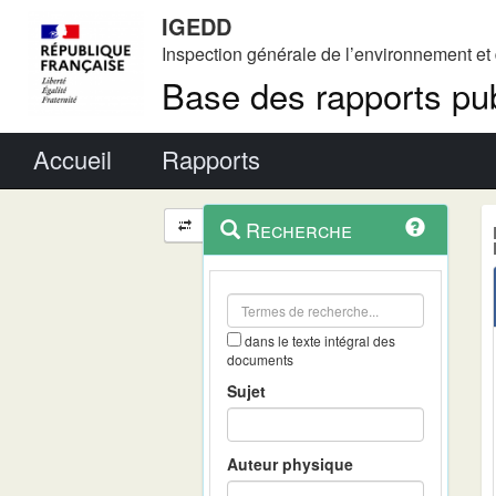
IGEDD
Inspection générale de l’environnement e
Base des rapports pub
Menu principal
Accueil
Rapports
Menu
Navigation
Recherche
contextuel
et
outils
annexes
dans le texte intégral des
documents
Sujet
Auteur physique