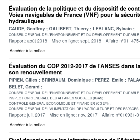
Évaluation de la politique et du dispositif de cont
Voies navigables de France (VNF) pour la sécuri
hydrauliques
CAUDE, Geoffroy
GALIBERT, Thierry
LEBLANC, Sylvain
CONSEIL GENERAL DE L'ENVIRONNEMENT ET DU DEVELOPPEMENT DURABLE
Rapport: août 2018
Mise en ligne: sept. 2018
Affaire n°011475
Accéder à la notice
Évaluation du COP 2012-2017 de l’ANSES dans la
son renouvellement
PIPIEN, Gilles
BRINBAUM, Dominique
PEREZ, Emile
PALAC
BELET, Gérard
CONSEIL GENERAL DE L'ENVIRONNEMENT ET DU DEVELOPPEMENT DURABLE
INSPECTION GENERALE DES AFFAIRES SOCIALES (IGAS)
CONTROLE GENERAL ECONOMIQUE ET FINANCIER (CGEFi)
CONSEIL GENERAL DE L'ALIMENTATION, DE L'AGRICULTURE ET DES ESPACES
Rapport: juil. 2017
Mise en ligne: nov. 2017
Affaire n°010931-0
Accéder à la notice
Quel devenir pour les infrastructures de l'Aérotrai