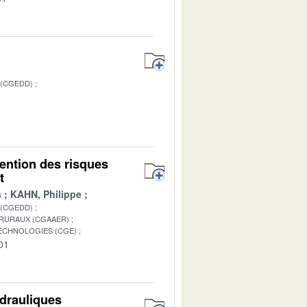
 (CGEDD)
1
vention des risques
t
s
KAHN, Philippe
 (CGEDD)
 RURAUX (CGAAER)
TECHNOLOGIES (CGE)
01
ydrauliques