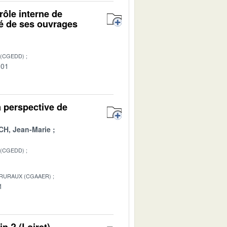
rôle interne de
té de ses ouvrages
 (CGEDD)
-01
 perspective de
H, Jean-Marie
 (CGEDD)
 RURAUX (CGAAER)
1
n ? (Loiret) -