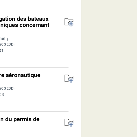
igation des bateaux
chniques concernant
hel
 (CGEDD)
01
ire aéronautique
 (CGEDD)
03
men du permis de