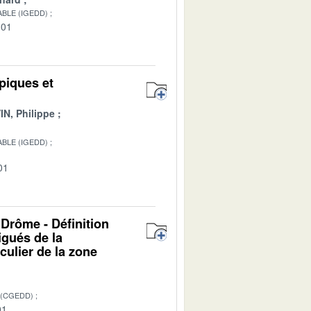
BLE (IGEDD)
-01
piques et
IN, Philippe
BLE (IGEDD)
01
 Drôme - Définition
igués de la
culier de la zone
 (CGEDD)
01