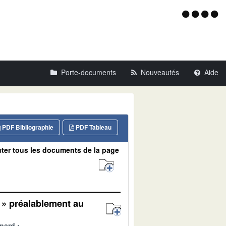
Menu
d'acce
Porte-documents
Nouveautés
Aide
PDF Bibliographie
PDF Tableau
ter tous les documents de la page
 » préalablement au
nard