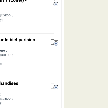
 (CGEDD)
01
r le bief parisien
ené
 (CGEDD)
01
chandises
 (CGEDD)
01