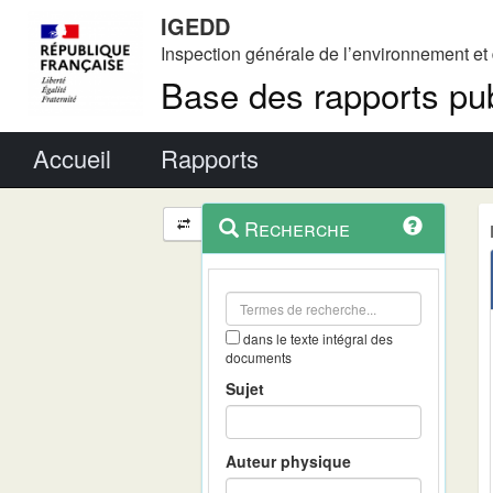
IGEDD
Inspection générale de l’environnement e
Base des rapports pub
Menu principal
Accueil
Rapports
Menu
Navigation
Recherche
contextuel
et
outils
annexes
dans le texte intégral des
documents
Sujet
Auteur physique