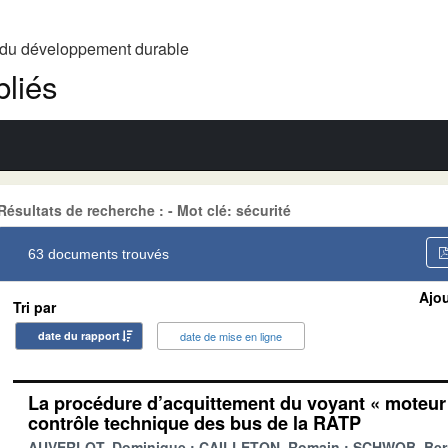
t du développement durable
liés
Résultats de recherche : - Mot clé: sécurité
63 documents trouvés
Ajou
Tri par
date du rapport
date de mise en ligne
La procédure d’acquittement du voyant « moteur
contrôle technique des bus de la RATP
AUVERLOT, Dominique
CAILLETON, Romain
SCHWOB, Ber