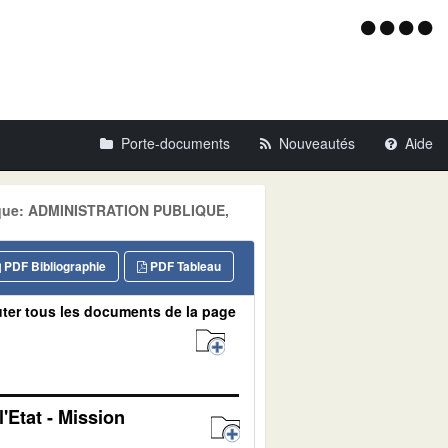
Menu
d'acce
Porte-documents
Nouveautés
Aide
atique: ADMINISTRATION PUBLIQUE,
PDF Bibliographie
PDF Tableau
ter tous les documents de la page
'Etat - Mission