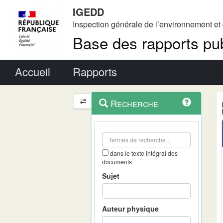
IGEDD
Inspection générale de l’environnement e
Base des rapports pub
Menu principal
Accueil
Rapports
Menu
Navigation
Recherche
contextuel
et
outils
annexes
dans le texte intégral des
documents
Sujet
Auteur physique