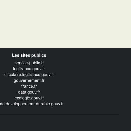
Les sites publics
service-public.fr
legifrance.gouv.fr
circulaire.legifrance.gouv.fr
gouvernement.fr
france.fr
data.gouv.fr
ecologie.gouv.fr
edd.developpement-durable.gouv.fr